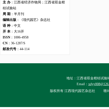
主 办
：江西省经济作物局；江西省双金柑
桔试验站
周 期
：半月刊
编辑出版
：《现代园艺》杂志社
语 种
：中文
开 本
：大16开
ISSN
：1006-4958
CN
：36-1287/S
邮发代号
：44-114
地址：江西省双金柑桔试验
Email：
xdyy008@126
版权所有
江西现代园艺杂志社
赣I