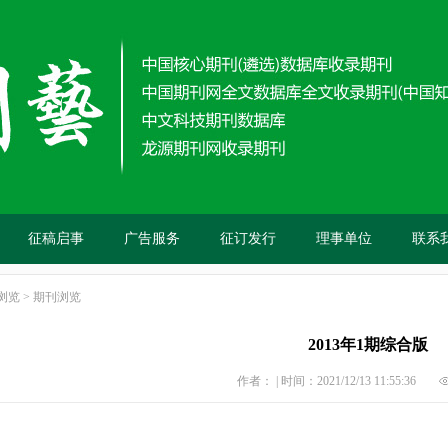
征稿启事
广告服务
征订发行
理事单位
联系
浏览
>
期刊浏览
2013年1期综合版
作者： | 时间：2021/12/13 11:55:36