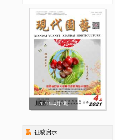
2021年4月7期
征稿启示