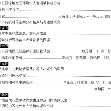
市公园绿地空间环境中人群活动特征分析
...................................................
分形几何特征
.............................................................................................
研究
王海燕，傅卫民，何一帆，王壔霖
......................................................
州市传统村落空间分布格局与可达性研究
...................................................
业谋划
见木本森林蔬菜及开发利用概述
.................................................................
视角分析园林苗木产业发展的困境
.............................................................
种推荐
江市露地西瓜新品种引进比较试验
魏丹丽，宋
伟，彭
................................
生物学特征分析
巫桂芬，苏美琪，何亿权，邱兆
........................................
术应用
吊矮牵牛的栽培管理及在花卉布置中的应用
...............................................
改造利用技术初探
......................................................................................
建阳柑橘种植中的应用
李正美，叶爱贵，魏
华，邱
..............................
刘旭国（
...............................................................................................
9
色防控
州地区大花萱草锈病发生规律及田间防效试验
............................................
江四明山区域外来入侵植物调查分析
..........................................................