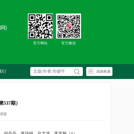
官方网站
官方微信
我们
第537期）
浏览
198
，倪晶晶，童诗妤，吕文涛，李庆魁（
）
1