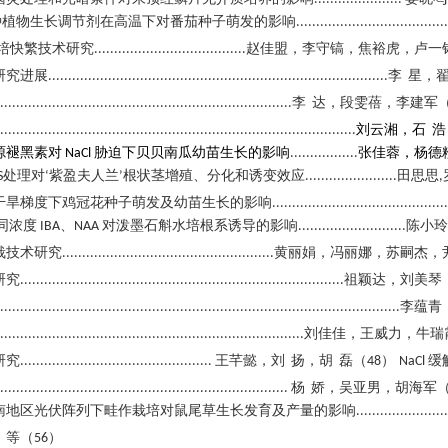
种植物生长调节剂在高温下对番茄种子萌发的影响
......................................
培快繁技术研究
赵佳盟，李守镐，焦裕虎，卢一
......................................
研究进展
李
星，
.....................................................................................
李
达，段雯蓓，李建军
.........................................................................
刘云湘，石
浩
.........................................................................................
源褪黑素对
胁迫下贝贝南瓜幼苗生长的影响
张佳蓉，杨德
NaCl
.................
处理对
紫盈夫人兰
根状茎增殖、分化和诱变效应
田思思
S
‘
’
.......................
,
干旱梯度下鸡冠花种子萌发及幼苗生长的影响
............................................
同浓度
、
对泼墨石斛水培根系诱导的影响
陈小玲
IBA
NAA
...........................
栽技术研究
黄丽娟，冯丽娜，苏嗣杰，
.....................................................
研究
祖颖达，刘美琴
.................................................................................
李蕴青
....................................................................................................
刘佳佳，王威力，牛瑞
............................................................................
研究
王芊懿，刘
扬，胡
磊（
）
缓
................................................
48
NaCl
杨
娇，吴亚男，胡海军
........................................................................
南地区光伏阵列下畦作栽培对鼠尾草生长发育及产量的影响
.......................
，等（
）
56