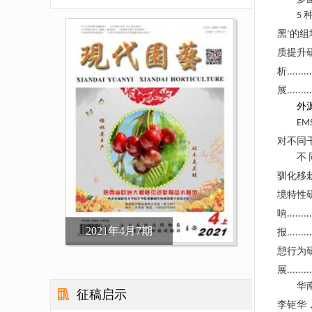
5
黑
的组
’
质提升
析
.........
展
.........
外
EM
对不同
不
驯化移
境特性
响
.........
2021年4月7期
报
.........
憩行为
展
.........
华
征稿启示
李钜华