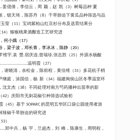
姜偲倩，李信云，周
颖，赵
凯（
）树莓品种
夏
..
3
‘
铭，锁天琦，陈苏丹（
）干旱胁迫下黄瓜品种筛选与品
8
翟玉莹（
）宝鸡紫柏山红豆杉分布及选育结果分
11
（
）猕猴桃果酒酿造工艺研究进
14
，何小娥（
）
17
粉，梁子波，邓长青，李冰冰，陈静（
）
20
罗维宇
袁
赟
宿庆连
曾瑞珍
张志胜（
）外源水杨酸
,
,
,
,
25
温明霞（
）
......................
27
，谢晓清，余松金，陈前程，黄佳维（
）多花杭子梢
31
尹继庭，涂国信，杨
新（
）福建闽侯山区冬季温室环
34
，沈文杰（
）不同处理对南方芍药播种出苗率的影
38
（
）庆阳市无刺花椒引种筛选试验初
42
霞（
）基于
的昆明五华区口袋公园使用者游
45
SOPARC
解辣椒干旱胁迫的研究进
（
）
53
郑中兵，杨
宇，兰超杰，刘
峰，陈康生，周明程，
....