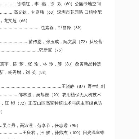
徐瑞红，李
燕，徐
欢（
）公园绿地空间
.............
60
高义钦，甘庭玮（
）深圳市花园路 口植物配
...........
63
，龙文超（
）
66
包素蓉，邹昌锋（
）
................................
69
苗传恩，张玉成，阮文昊（
）从经营
.......................
72
韩新宝（
）
................................
75
震宇，陈
梦，张
瑜，林
玲，等（
）桑黄新品种选
80
新，杨秀增，刘
英（
）
83
王晓静（
）野生红刺
..................................................
87
邹林波，吴旭罡（
）农用植保无人机技术
...............
90
洁，江
锟（
）正安山区高粱种植技术与病虫害绿色防
92
）
5
吴金丹，高淑滢，范李节，任志远（
）
..
98
王庆君，张
媛，孙帅杰（
）日光温室蝴
..................
100