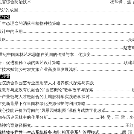
虫害综合防治技术
杨常锋，焦
..................................................................
战
的成因
”
.................................................................................................
态绿化
于生态理念的消落带植物种植策略
.............................................................
设计中的应用
.............................................................................................
策略
吴
......................................................................................................
赵志
.......................................................................................................
世纪中国园林艺术思想在英国的传播与本土化演变
....................................
合：促进祖孙互动的园艺设计策略
耿建
.....................................................
字技术赋能乡村农文旅产业高质量发展浅析
...............................................
艺沙龙
企院所合作园艺专业应用型人才培养模式探索与实践
.................................
业教育与思政有机融合的
园艺概论
教学改革与探索
“
”
................................
于产业链与人才链融合的土壤肥料学实践教学探讨
.....................................
市更新背景下存量园林绿化资源保护与利用策略
........................................
核心技能评价为导向的
风景园林制图
课程考试数字化改革
“
”
.......................
物在历史园林中的作用分析
孙
雯，王
雷，李
............................................
精神培育路径探究
王红
..............................................................................
院植物多样性与生态系统服务功能
相互关系与管理模式
颜
瑾
:
...................