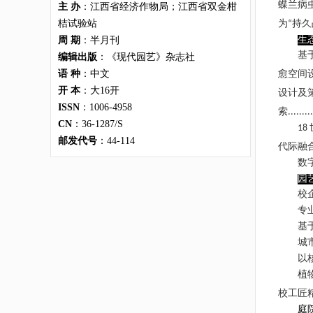
蝶兰病
主 办
：江西省经济作物局；江西省双金柑
桔试验站
为
持久
“
生
周 期
：半月刊
基
编辑出版
：《现代园艺》杂志社
语 种
：中文
愈空间
开 本
：大16开
设计及
ISSN
：1006-4958
索
.........
CN
：36-1287/S
18
邮发代号
：44-114
代际融
数
园
校
专
基
城
以
植
校工匠
庭