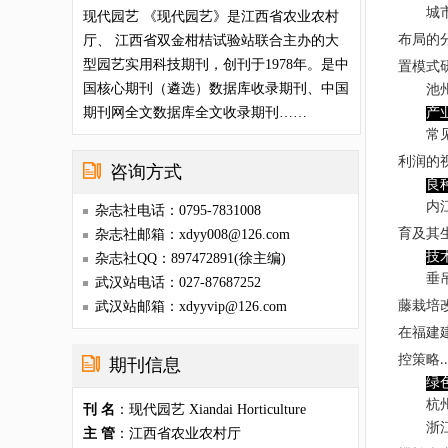
城
现代园艺 《现代园艺》是江西省农业农村
布局的
厅、 江西省双金柑桔试验站联合主办的大
型园艺实用科技期刊，创刊于1978年。是中
置模式
国核心期刊（遴选）数据库收录期刊、中国
池
期刊网全文数据库全文收录期刊……
产
常
利润的
咨询方式
良
内
杂志社电话：0795-7831008
育及其
杂志社邮箱：xdyy008@126.com
技
杂志社QQ：897472891(徐主编)
垂
武汉站电话：027-87687252
藤栽培
武汉站邮箱：xdyyvip@126.com
在福建
控策略
..
期刊信息
绿
杭
刊 名
：现代园艺 Xiandai Horticulture
浙
主 管
：江西省农业农村厅