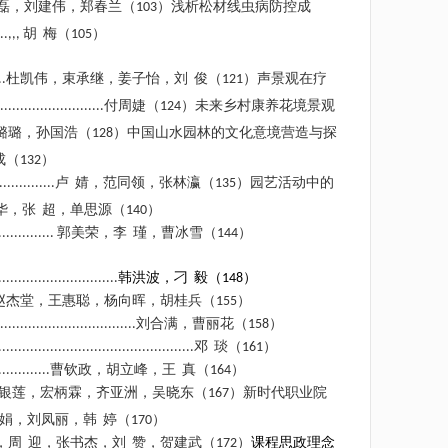
磊，刘建伟，郑春兰（
）浅析松材线虫病防控成
103
胡
梅（
）
..,,,
105
杜凯伟，束承继，姜子怡，刘
俊（
）声景观在疗
..
121
付周婕（
）未来乡村康养花境景观
..........................
124
璐璐，孙国浩（
）中国山水园林的文化意境营造与探
128
成（
）
132
卢
婧，范同领，张林瀛（
）园艺活动中的
..............
135
华，张
超，单思源（
）
140
郭美荣，李
瑾，曹冰雪（
）
..............
144
韩洪波，刁
毅（
）
..............................
148
赵杰堂，王惠聪，杨向晖，胡桂兵（
）
155
刘合满，曹丽花（
）
..................................
158
邓
琰（
）
.................................................
161
曹钦政，胡立峰，王
真（
）
.............
164
银莲，宏柄霖，齐亚洲，吴晓东（
）新时代职业院
167
娟，刘凤丽，韩
婷（
）
170
，周
迎，张书杰，刘
赞，贺建武（
）
课程思政理念
172