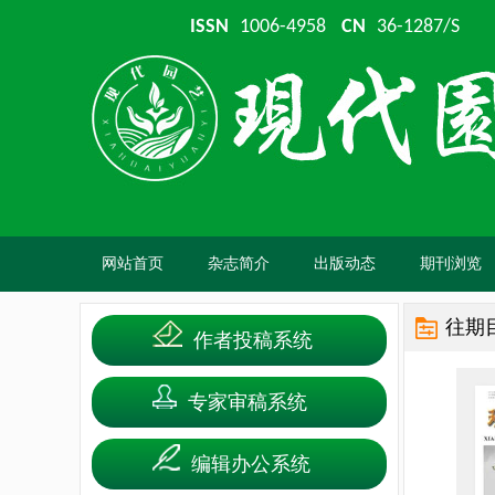
ISSN
1006-4958
CN
36-1287/S
网站首页
杂志简介
出版动态
期刊浏览
往期
作者投稿系统
专家审稿系统
编辑办公系统