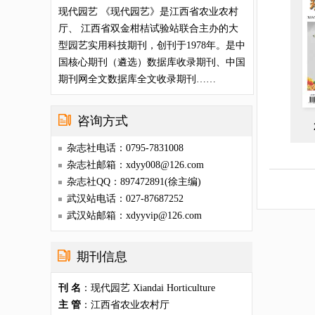
现代园艺 《现代园艺》是江西省农业农村
厅、 江西省双金柑桔试验站联合主办的大
型园艺实用科技期刊，创刊于1978年。是中
国核心期刊（遴选）数据库收录期刊、中国
期刊网全文数据库全文收录期刊……
咨询方式
杂志社电话：0795-7831008
杂志社邮箱：xdyy008@126.com
杂志社QQ：897472891(徐主编)
武汉站电话：027-87687252
武汉站邮箱：xdyyvip@126.com
期刊信息
刊 名
：现代园艺 Xiandai Horticulture
主 管
：江西省农业农村厅