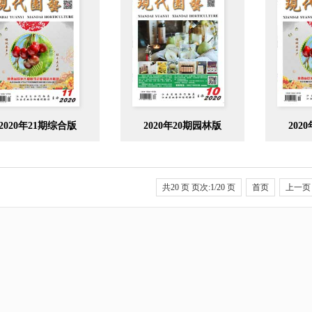
2020年21期综合版
2020年20期园林版
202
共20 页 页次:1/20 页
首页
上一页