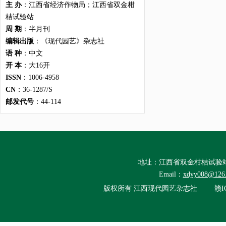
主 办
：江西省经济作物局；江西省双金柑
桔试验站
周 期
：半月刊
编辑出版
：《现代园艺》杂志社
语 种
：中文
开 本
：大16开
ISSN
：1006-4958
CN
：36-1287/S
邮发代号
：44-114
地址：江西省双金柑桔试验
Email：
xdyy008@126
版权所有
江西现代园艺杂志社
赣I